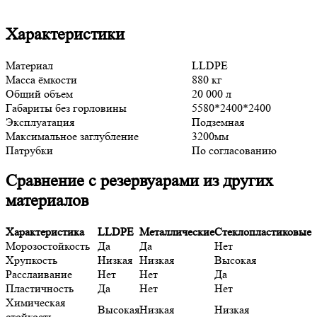
Характеристики
Материал
LLDPE
Масса ёмкости
880 кг
Общий объем
20 000 л
Габариты без горловины
5580*2400*2400
Эксплуатация
Подземная
Максимальное заглубление
3200мм
Патрубки
По согласованию
Сравнение с резервуарами из других
материалов
Характеристика
LLDPE
Металлические
Стеклопластиковые
Морозостойкость
Да
Да
Нет
Хрупкость
Низкая
Низкая
Высокая
Расслаивание
Нет
Нет
Да
Пластичность
Да
Нет
Нет
Химическая
Высокая
Низкая
Низкая
стойкость