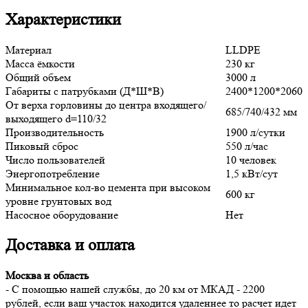
Характеристики
Материал
LLDPE
Масса ёмкости
230 кг
Общий объем
3000 л
Габариты с патрубками (Д*Ш*В)
2400*1200*2060
От верха горловины до центра входящего
/
685/740/432 мм
выходящего
d=110/32
Производительность
1900 л/сутки
Пиковый сброс
550 л/час
Число пользователей
10 человек
Энергопотребление
1,5 кВт/сут
Минимальное кол-во цемента при высоком
600 кг
уровне грунтовых вод
Насосное оборудование
Нет
Доставка и оплата
Москва и область
-
C помощью нашей службы, до 20 км от МКАД - 2200
рублей
, если ваш участок находится удаленнее то расчет идет